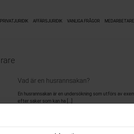
PRIVATJURIDIK
AFFÄRSJURIDIK
VANLIGA FRÅGOR
MEDARBETAR
arare
Vad är en husrannsakan?
En husrannsakan är en undersökning som utförs av exempe
efter saker som kan ha […]
juni 25, 2025