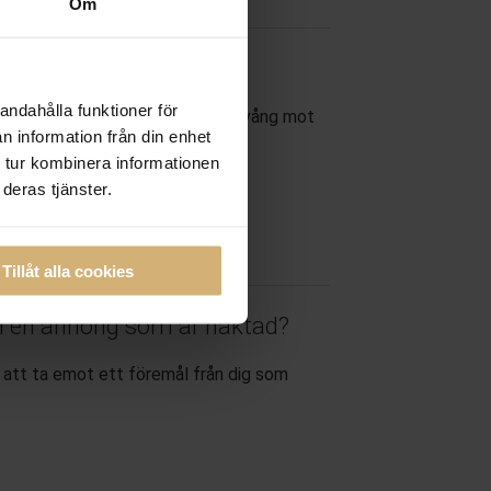
Om
andahålla funktioner för
yg som staten kan använda med tvång mot
n information från din enhet
 tur kombinera informationen
deras tjänster.
Tillåt alla cookies
ll en anhörig som är häktad?
l att ta emot ett föremål från dig som