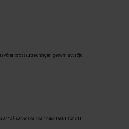
 försvårar brottsutredningen genom att röja
 är ”på sannolika skäl” misstänkt för ett