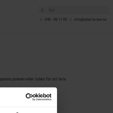
Sök
E
040 - 98 11 00
info@adacta-law.se
lvis polisen eller tullen för att leta