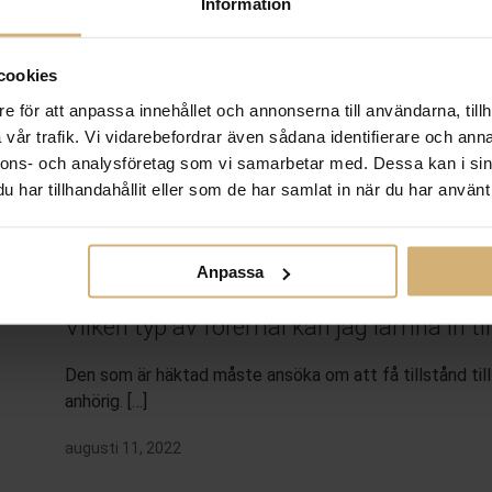
Information
Vad är ett tvångsmedel?
cookies
e för att anpassa innehållet och annonserna till användarna, tillh
Precis som det låter så är ett tvångsmedel ett verkt
vår trafik. Vi vidarebefordrar även sådana identifierare och anna
en enskild person […]
nnons- och analysföretag som vi samarbetar med. Dessa kan i sin
har tillhandahållit eller som de har samlat in när du har använt 
juni 25, 2025
Anpassa
Vilken typ av föremål kan jag lämna in ti
Den som är häktad måste ansöka om att få tillstånd til
anhörig. […]
augusti 11, 2022