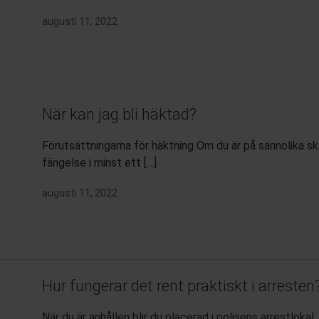
augusti 11, 2022
När kan jag bli häktad?
Förutsättningarna för häktning Om du är på sannolika sk
fängelse i minst ett […]
augusti 11, 2022
Hur fungerar det rent praktiskt i arresten
När du är anhållen blir du placerad i polisens arrestlokal.