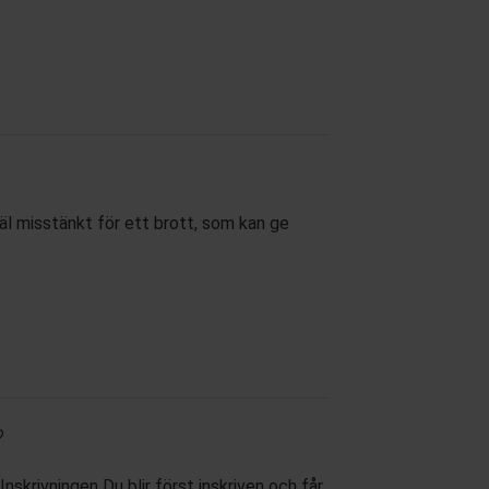
äl misstänkt för ett brott, som kan ge
?
 Inskrivningen Du blir först inskriven och får