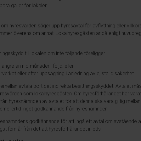
ra gäller för lokaler.
 om hyresvärden säger upp hyresavtal för avflyttning eller villkor
mmer överens om annat. Lokalhyresgästen är då enligt huvudregeln 
ningsskydd till lokalen om inte följande föreligger.
ängre än nio månader i följd, eller
rverkat eller efter uppsägning i anledning av ej ställd säkerhet.
ellan avtala bort det indirekta besittningsskyddet. Avtalet måst
resvärden som lokalhyresgästen. Om hyresförhållandet har varat 
ån hyresnämnden av avtalet för att denna ska vara giltig mellan p
t emellertid inget godkännande från hyresnämnden.
hyresnämndens godkännande för att ingå ett avtal om avstående av
gst fem år från det att hyresförhållandet inleds.