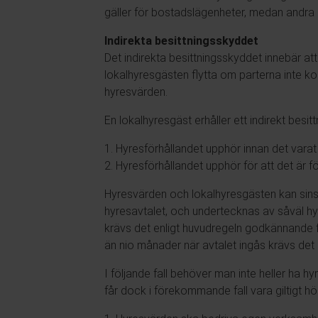
gäller för bostadslägenheter, medan andra ba
Indirekta besittningsskyddet
Det indirekta besittningsskyddet innebär att
lokalhyresgästen flytta om parterna inte ko
hyresvärden.
En lokalhyresgäst erhåller ett indirekt besitt
1. Hyresförhållandet upphör innan det varat l
2. Hyresförhållandet upphör för att det är fö
Hyresvärden och lokalhyresgästen kan sinsem
hyresavtalet, och undertecknas av såväl hy
krävs det enligt huvudregeln godkännande fr
än nio månader när avtalet ingås krävs de
I följande fall behöver man inte heller ha 
får dock i förekommande fall vara giltigt hö