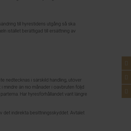
sändring till hyrestidens utgång så ska
istället berättigad till ersättning av
e nedtecknas i särskild handling, utöver
i mindre än nio månader i oavbruten följd
arterna. Har hyresförhållandet varit längre
 det indirekta besittningsskyddet. Avtalet