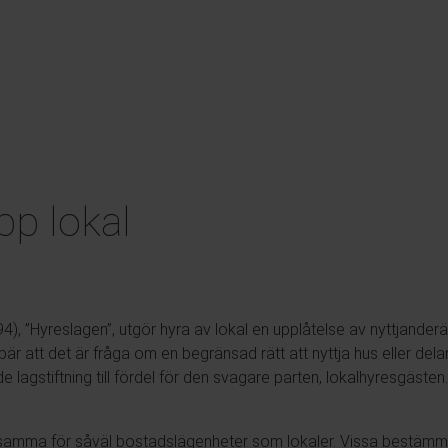
pp lokal
), ”Hyreslagen”, utgör hyra av lokal en upplåtelse av nyttjanderät
r att det är fråga om en begränsad rätt att nyttja hus eller delar 
agstiftning till fördel för den svagare parten, lokalhyresgästen. 
amma för såväl bostadslägenheter som lokaler. Vissa bestämmel