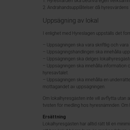
1. Hyresvärden ska bedriva egen verksamhet
2. Andrahandsupplåtelser då hyresvärdens
Uppsägning av lokal
I enlighet med Hyreslagen uppställs det fo
– Uppsägningen ska vara skriftlig och vara st
– Uppsägningshandlingen ska innehålla upp
– Uppsägningen ska delges lokalhyresgäst
– Uppsägningen ska innehålla information om 
hyresavtalet.
– Uppsägningen ska innehålla en underrätte
mottagandet av uppsägningen.
Om lokalhyresgästen inte vill avflytta utan
tvisten för medling hos hyresnämnden. Om lok
Ersättning
Lokalhyresgästen har alltid rätt till en min