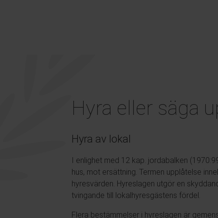
Hyra eller säga u
Hyra av lokal
I enlighet med 12 kap. jordabalken (1970:994
hus, mot ersättning. Termen upplåtelse innebä
hyresvärden. Hyreslagen utgör en skyddande l
tvingande till lokalhyresgästens fördel.
Flera bestämmelser i hyreslagen är gemens