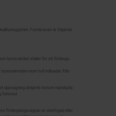
okalhyresgästen. Formkraven är följande.
som hyresvärden ställer för att förlänga
till hyresnämnden inom två månader från
det uppsägning delgivits honom hänskjuta
 förlorad.
rdens förlängningsvägran är obefogad eller