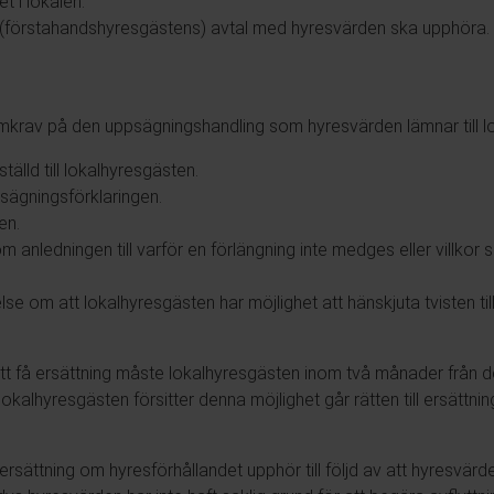
 i lokalen.
 (förstahandshyresgästens) avtal med hyresvärden ska upphöra.
rmkrav på den uppsägningshandling som hyresvärden lämnar till l
älld till lokalhyresgästen.
sägningsförklaringen.
en.
anledningen till varför en förlängning inte medges eller villkor 
lse om att lokalhyresgästen har möjlighet att hänskjuta tvisten 
 att få ersättning måste lokalhyresgästen inom två månader från 
alhyresgästen försitter denna möjlighet går rätten till ersättning
imiersättning om hyresförhållandet upphör till följd av att hyresvä