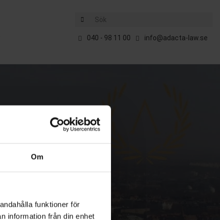
Sök
E
040 - 98 11 00
info@adacta-law.se
Om
andahålla funktioner för
n information från din enhet