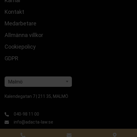
Karriär
Kontakt
Medarbetare
Allmänna villkor
Cookiepolicy
GDPR
Kalendegatan 7 | 211 35, MALMÖ
040-98 11 00
info@adacta-law.se