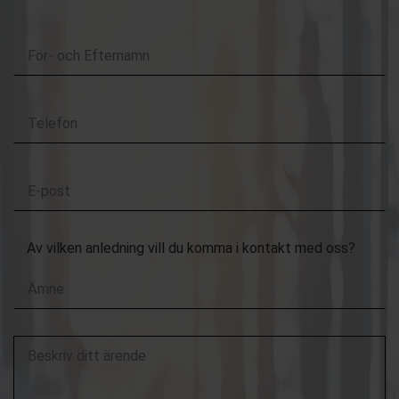
Kontakta oss
För-
och
Efternamn
Telefon
E-
post
Av vilken anledning vill du komma i kontakt med oss?
Beskriv
ditt
ärende