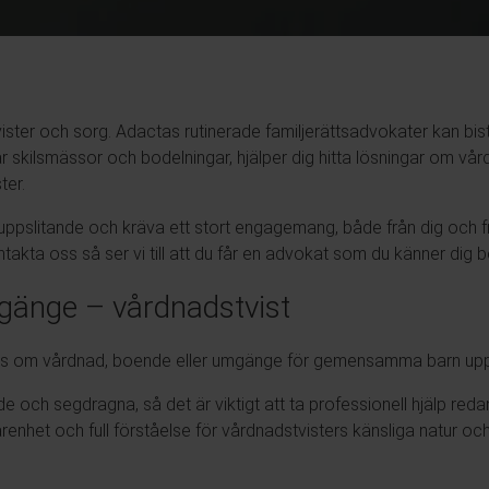
ster och sorg. Adactas rutinerade familjerättsadvokater kan bistå
skilsmässor och bodelningar, hjälper dig hitta lösningar om vård
ter.
 uppslitande och kräva ett stort engagemang, både från dig och fr
ntakta oss så ser vi till att du får en advokat som du känner dig
gänge – vårdnadstvist
ens om vårdnad, boende eller umgänge för gemensamma barn upps
nde och segdragna, så det
är
viktigt att ta professionell hjälp reda
nhet och full förståelse för vårdnadstvisters känsliga natur och 