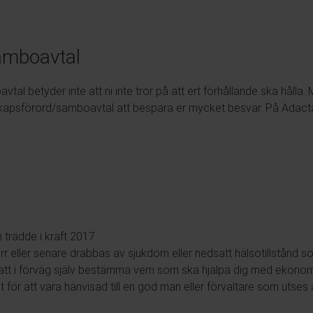
amboavtal
tal betyder inte att ni inte tror på att ert förhållande ska hålla.
kapsförord/samboavtal att bespara er mycket besvär. På Adacta 
trädde i kraft 2017.
rr eller senare drabbas av sjukdom eller nedsatt hälsotillstånd 
t att i förväg själv bestämma vem som ska hjälpa dig med ekono
let för att vara hänvisad till en god man eller förvaltare som utses