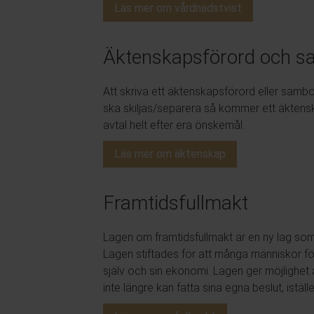
Läs mer om vårdnadstvist
Äktenskapsförord och s
Att skriva ett äktenskapsförord eller samboav
ska skiljas/separera så kommer ett äktens
avtal helt efter era önskemål.
Läs mer om äktenskap
Framtidsfullmakt
Lagen om framtidsfullmakt är en ny lag som 
Lagen stiftades för att många människor fö
själv och sin ekonomi. Lagen ger möjlighe
inte längre kan fatta sina egna beslut, istäl