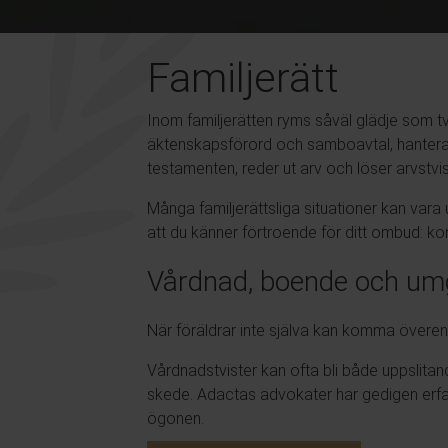
Familjerätt
Inom familjerätten ryms såväl glädje som tvi
äktenskapsförord och samboavtal, hanterar 
testamenten, reder ut arv och löser arvstvis
Många familjerättsliga situationer kan vara
att du känner förtroende för ditt ombud: ko
Vårdnad, boende och um
När föräldrar inte själva kan komma över
Vårdnadstvister kan ofta bli både uppslita
skede.
Adactas
advokater har gedigen erfare
ögonen.