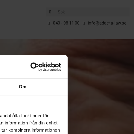
Sök
E
040 - 98 11 00
info@adacta-law.se
Om
andahålla funktioner för
n information från din enhet
 tur kombinera informationen