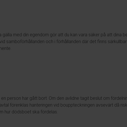
ska gälla med din egendom gör att du kan vara säker på att dina bes
t vid samboförhållanden och i förhållanden där det finns särkullba
mente.
när en person har gått bort. Om den avlidne tagit beslut om fördel
tal förenklas hanteringen vid bouppteckningen avsevärt då riske
m hur dödsboet ska fördelas.