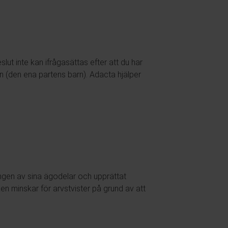
lut inte kan ifrågasättas efter att du har
rn (den ena partens barn). Adacta hjälper
ningen av sina ägodelar och upprättat
n minskar för arvstvister på grund av att