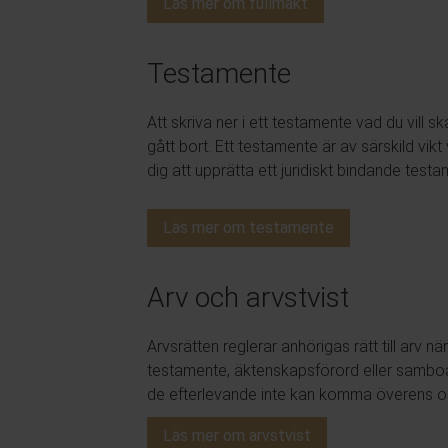
Läs mer om fullmakt
Testamente
Att skriva ner i ett testamente vad du vill 
gått bort. Ett testamente är av särskild vik
dig att upprätta ett juridiskt bindande testa
Läs mer om testamente
Arv och arvstvist
Arvsrätten reglerar anhörigas rätt till arv 
testamente, äktenskapsförord eller samboav
de efterlevande inte kan komma överens o
Läs mer om arvstvist