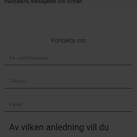
misstänkta, målsägande och vittnen.
Kontakta oss
För-
och
Telefon
Efternamn
E-
post
Av vilken anledning vill du