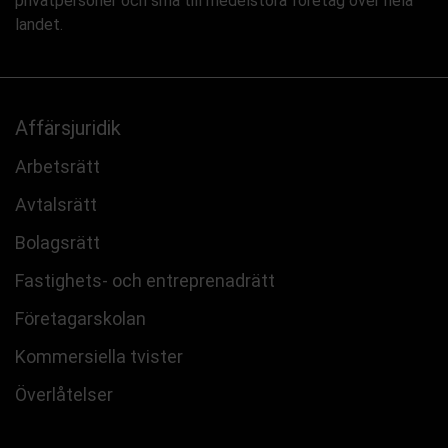
privatpersoner och små till medelstora företag över hela
landet.
Affärsjuridik
Arbetsrätt
Avtalsrätt
Bolagsrätt
Fastighets- och entreprenadrätt
Företagarskolan
Kommersiella tvister
Överlåtelser