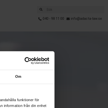
Sök
E
040 - 98 11 00
info@adacta-law.se
Om
andahålla funktioner för
n information från din enhet