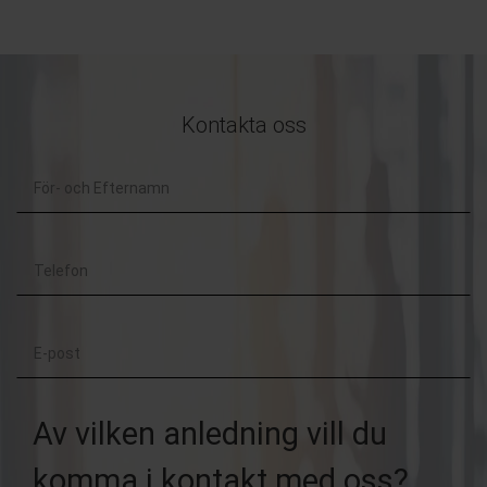
Kontakta oss
För-
och
Telefon
Efternamn
E-
post
Av vilken anledning vill du
komma i kontakt med oss?