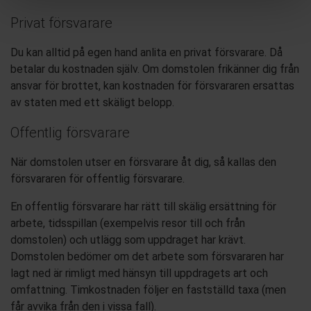
Privat försvarare
Du kan alltid på egen hand anlita en privat försvarare. Då
betalar du kostnaden själv. Om domstolen frikänner dig från
ansvar för brottet, kan kostnaden för försvararen ersattas
av staten med ett skäligt belopp.
Offentlig försvarare
När domstolen utser en försvarare åt dig, så kallas den
försvararen för
offentlig försvarare.
En offentlig försvarare har rätt till skälig ersättning för
arbete, tidsspillan (exempelvis resor till och från
domstolen) och utlägg som uppdraget har krävt.
Domstolen bedömer om det arbete som försvararen har
lagt ned är rimligt med hänsyn till uppdragets art och
omfattning. Timkostnaden följer en fastställd taxa (men
får avvika från den i vissa fall).