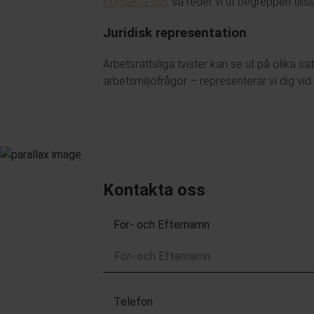
Kontakta oss
så reder vi ut begreppen til
Juridisk representation
Arbetsrättsliga tvister kan se ut på olika s
arbetsmiljöfrågor – representerar vi dig vid a
Kontakta oss
För- och Efternamn
Telefon