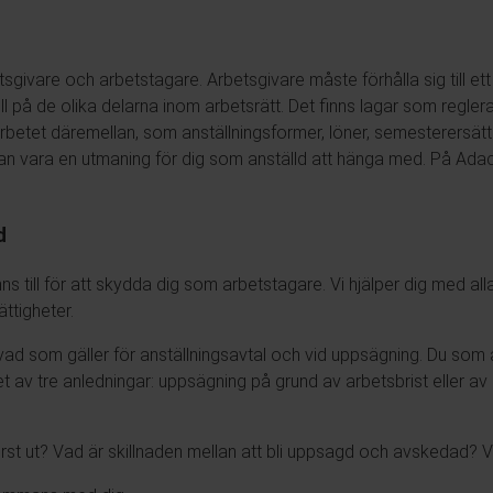
tsgivare och arbetstagare. Arbetsgivare måste förhålla sig till et
l på de olika delarna inom arbetsrätt. Det finns lagar som regler
arbetet däremellan, som anställningsformer, löner, semesterersättn
kan vara en utmaning för dig som anställd att hänga med. På Ada
d
nns till för att skydda dig som arbetstagare. Vi hjälper dig med al
ättigheter.
vad som gäller för anställningsavtal och vid uppsägning. Du som 
et av tre anledningar: uppsägning på grund av arbetsbrist eller av
först ut? Vad är skillnaden mellan att bli uppsagd och avskedad? 