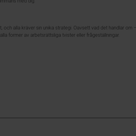
lsammans med dig.
ätt, och alla kräver sin unika strategi. Oavsett vad det handlar o
lla former av arbetsrättsliga tvister eller frågeställningar.