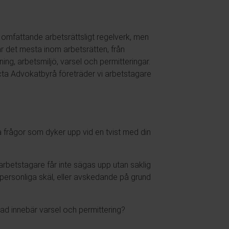
t omfattande arbetsrättsligt regelverk, men
ar det mesta inom arbetsrätten, från
ing, arbetsmiljö, varsel och permitteringar.
cta Advokatbyrå företräder vi arbetstagare
la frågor som dyker upp vid en tvist med din
arbetstagare får inte sägas upp utan saklig
 personliga skäl, eller avskedande på grund
Vad innebär varsel och permittering?