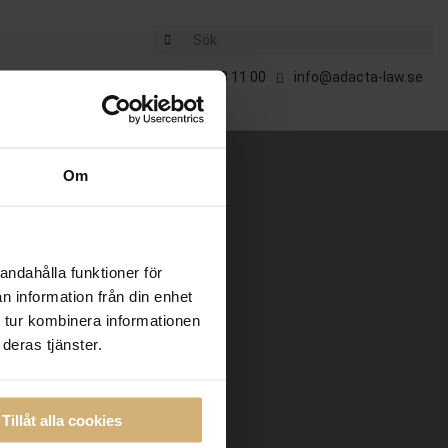
Sök
E
040 - 98 11 00
info@adacta-law.se
Om
andahålla funktioner för
n information från din enhet
 tur kombinera informationen
deras tjänster.
Tillåt alla cookies