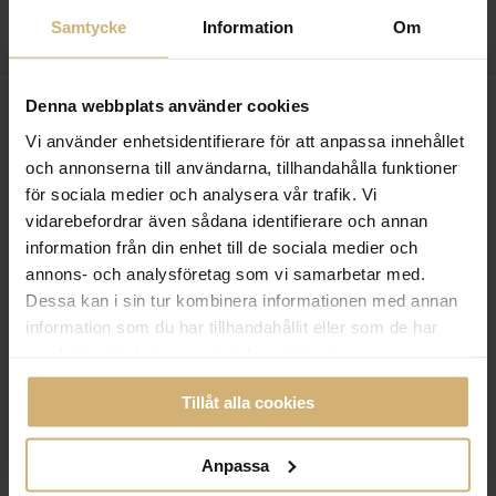
Samtycke
Information
Om
Denna webbplats använder cookies
Vi använder enhetsidentifierare för att anpassa innehållet
och annonserna till användarna, tillhandahålla funktioner
för sociala medier och analysera vår trafik. Vi
vidarebefordrar även sådana identifierare och annan
information från din enhet till de sociala medier och
annons- och analysföretag som vi samarbetar med.
Dessa kan i sin tur kombinera informationen med annan
information som du har tillhandahållit eller som de har
samlat in när du har använt deras tjänster.
Tillåt alla cookies
VÅRDNADSTVISTER
Anpassa
Vem får vårdnaden om barnet om