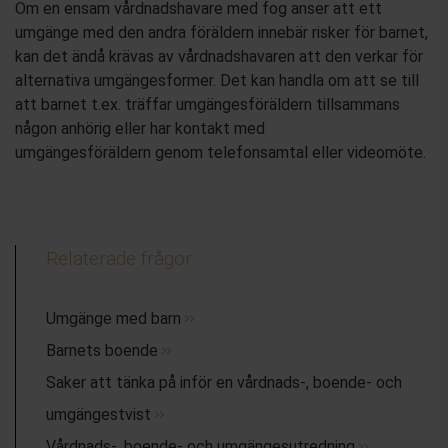
Om en ensam vårdnadshavare
med fog
anser att ett
umgänge med den andr
a
föräldern innebär risker för barnet,
kan det ändå krävas a
v vårdnadshavaren att den
verkar för
alternativa
umgängesformer.
Det kan handla om att
se till
att barnet t.ex.
träffar
umgängesföräldern tillsammans
någon anhörig eller
har kontakt med
umgängesföräldern
genom
telefonsamtal eller videomöte.
Relaterade frågor
Umgänge med barn
Barnets boende
Saker att tänka på inför en vårdnads-, boende- och
umgängestvist
Vårdnads-, boende- och umgängesutredning