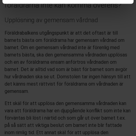
föräldrarna inte kan komma överens?
Upplösning av gemensam vårdnad
Föräldrabalkens utgångspunkt är att det oftast är till
barnets bästa om föräldrarna har gemensam vårdnad om
barnet. Om en gemensam vårdnad inte är förenlig med
barnets bästa, ska den
g
emensamma vårdnaden upplösas
och en av föräldrarna ensam anförtros vå
rdnaden om
barnet.
Det är alltid vad som är bäst för barnet som avgör
hur vårdnaden ska se ut. Domstolen tar ingen hänsyn till att
det
känns mest rättvist
för föräldrarna om vårdnaden är
gemensam.
Ett
skäl för att upplösa den gemensamma vårdnaden kan
vara att föräldrarna har
en
djupgående konflikt som inte kan
förvän
tas bli löst i närtid och
som
går ut över barnet t.ex.
på så sätt att viktiga beslut om barnet inte bli
r
fattade
inom rimlig tid.
Ett annat skäl för att upplösa den