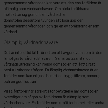
gemensamma vårdnaden kan vara att den ena föräldern är
olämplig som vårdnadshavare. Om båda föräldrarna
motsätter sig gemensam vårdnad
,
är
domstolen
dessutom
tvungen att
lösa
upp
den
gemensamma vårdnaden
och
ge en av föräldrarna ensam
vårdnad
.
Olämplig vårdnadshavare
Det är inte alltid lätt
för rätten
att avgöra vem som är den
lämpligaste vårdnadshavaren.
Samarbetssamtal och
vårdnadsutredning kan hjälpa
domstolen att fatta rätt
beslut i vårdnadsfrågan.
En lämplig vårdnadshavare är en
förälder som kan erbjuda barnet en trygg tillvaro, omsorg
och en god fostran
.
Vissa faktorer har särskilt stor betydelse när domstolen
överväger om någon av föräldrarna är olämplig som
vårdnadshavare. En förälder som utsätter barnet eller andra