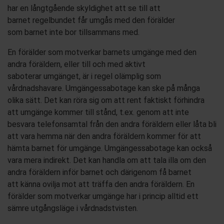
har en långtgående skyldighet att se till att
barnet
regelbundet
får umgås med den förälder
som
barnet
inte bor tillsammans med.
En förälder som motverkar barnets umgänge med den
andr
a
föräldern, eller till och med aktivt
saboterar
umgänget
,
är
i regel
olämplig som
vårdnadshavare.
Umgängessabotage kan ske på många
olika sätt. Det kan röra sig om att rent faktiskt förhindra
att umgänge kommer till stånd
, t.ex. genom att inte
besvara telefonsamtal från den andra föräldern eller låta bli
att vara hemma när den andra föräldern kommer för att
hämta barnet för umgänge.
Umgängessabotage kan också
vara mera indirekt. Det kan handla
om att
tala illa om den
andra föräldern inför barnet och därigenom
få barnet
att
känna ovilja mot att träffa
den andra föräldern
. En
förälder som motverkar umgänge
har
i princip alltid ett
sämre
utgångsläge i vårdnadstvist
en
.