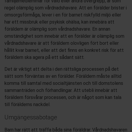
familjemedlemmar för våld eller andra övergrepp, är
som
regel olämplig som vårdnadshavare. Att en förälder brister i
omsorgsförmåga
, lever i en för barnet riskfylld miljö
eller
har ett missbruk eller psykisk ohälsa, kan innebära att
föräldern är olämplig
som vårdnadshavare.
En annan
omständighet som innebär att en förälder är olämplig som
vårdnadshavare är att föräldern olovligen för
t
bort eller
håll
it
kvar barnet, eller att det finns
en konkret
risk för att
föräldern
ska agera
på
ett
så
dant sätt.
Det är viktigt att delta i
den rättsliga
processen på det
sätt som förväntas av
en
förälder. Föräldern måste alltid
komma till samtal med socialtjänsten och till domstolens
sammanträden och förhandlingar. Att utebli innebär att
fö
räldern försvårar processen, och är något som kan tala
till förälderns nackdel.
Umgängessabotage
Barn har rätt att träffa båda sina föräldrar.
Vårdnadshavaren