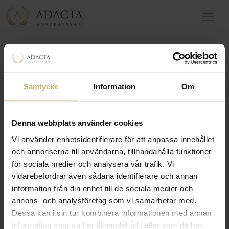
Kategori:
Vårdnadstvister
Samtycke
Information
Om
Denna webbplats använder cookies
Vi använder enhetsidentifierare för att anpassa innehållet
och annonserna till användarna, tillhandahålla funktioner
för sociala medier och analysera vår trafik. Vi
vidarebefordrar även sådana identifierare och annan
information från din enhet till de sociala medier och
Umgänge med barn
annons- och analysföretag som vi samarbetar med.
Dessa kan i sin tur kombinera informationen med annan
Tidigare fanns det ganska tydliga riktlinjer för vad som var
information som du har tillhandahållit eller som de har
ett sedvanligt umgänge. Det sedvanliga umgänget innebar