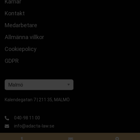
Karriär
Kontakt
Medarbetare
Allmänna villkor
Cookiepolicy
GDPR
Kalendegatan 7 | 211 35, MALMÖ
040-98 11 00
info@adacta-law.se