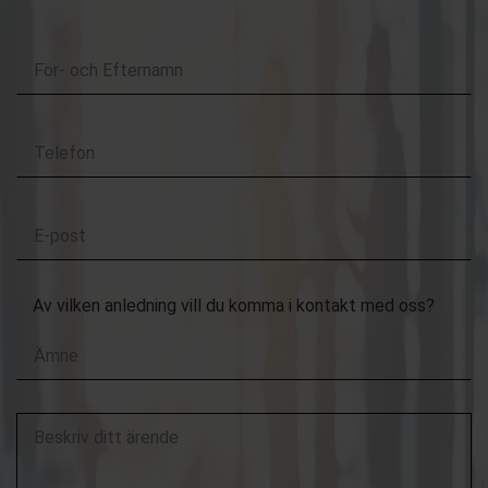
Kontakta oss
För-
och
Efternamn
Telefon
E-
post
Av vilken anledning vill du komma i kontakt med oss?
Beskriv
ditt
ärende