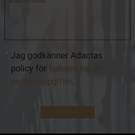
Beskriv
ditt
ärende
Jag godkänner Adactas
policy för
behandling av
personuppgifter
.
SKICKA