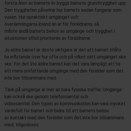
första åren av barnets liv byggs barnets grundtrygghet upp.
Den trygg
heten påverkar hur barnets sedan fungerar som
vuxen. Hur opraktiskt umgänget och
överlämningarna
ibland
än
är
för föräldrarna, så
måste
ändå
barnets behov av umgänge och
trygghet i
situationen alltid prioriteras av föräldrarna.
Ju äldre barnet är desto viktigare är det att barnet tillåts
ha inflytande över hur ofta och på vilket sätt umgänget ska
ske.
För det lite äldre barnet kan det vara lämpligt att ha
ett mera omfattande umgänge med den förälder som det
inte bor tillsammans med.
Tänk
p
å umgänge
är mer än bara fysiska träffar.
U
mgänge
kan också ske genom telefonsamtal och
videosamtal.
Den
typen av
kommunikation
kan vara mycket
värdefull för barnet
och bidra till att barnets behov
av
kontakt med den förälder som det inte bor tillsammans
med
, tillgodoses
.