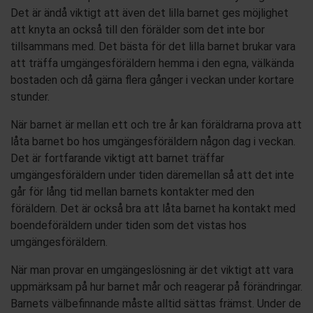
Det är
ändå viktigt att
även det lilla
barnet
ges möjlighet
att
knyta an
också
till den förälder
som det inte bor
tillsammans med. Det bästa för det lilla barnet brukar vara
att träffa
umgängesföräldern hemma i
den egna, välkända
bostaden och då gärna flera gånger i veckan under kortare
stunder.
När barnet är mellan ett och tre år kan föräldrarna prova att
låta barnet bo hos umgängesföräldern någon dag i veckan.
Det är fortfarande viktigt att barnet träffar
umgängesföräldern under tid
en däremellan så att det inte
går för lång tid mellan barnets kontakter med den
föräldern. Det är också bra att
låta
barnet ha k
o
ntakt med
boendeföräldern under tiden som det vistas hos
umgängesföräldern.
När man provar en umgängeslösning är det
viktigt att vara
uppmärksam på hur barnet mår och reagerar på förändringar
.
Barnets välbefinnande måste alltid sättas främst. Under de