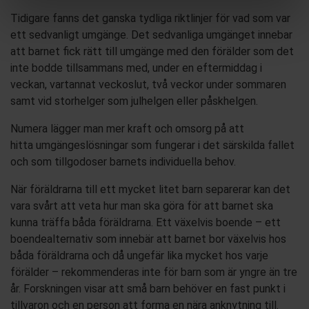
Tidigare fanns det
ganska tydliga
riktlinjer för vad som
var
ett
sedvanligt umgänge. Det
sedvanliga umgänget
innebar
att barnet fick rätt till umgänge med den förälder som det
inte bodde tillsammans med, under
en eftermiddag i
veckan, var
t
anna
t veckoslut
, två veckor under sommaren
samt
vid
stor
helger som
jul
helgen
e
ller
påsk
helgen
.
Numera lägger man mer kraft
och omsorg
på att
hitta
umgänges
lösningar som fungerar i det
särskilda
fallet
och
som tillgodoser b
arnets individuella behov.
När
föräldrar
na
till ett
mycket litet
barn separerar kan det
vara svårt att veta hur man ska göra för att
barnet ska
kunna träffa
båda föräldrarna.
Ett v
äxelvis boende
– ett
boendealternativ som innebär att
barnet bor
växelvis
hos
båda föräldrarna
och då
ungefär lika mycket
hos varje
förälder
– rekommenderas
inte för barn
som är yngre än tre
år. Forskningen visar att små barn
behöver
en
fast
punkt i
tillvaron
och en person att forma en nära anknytning till.