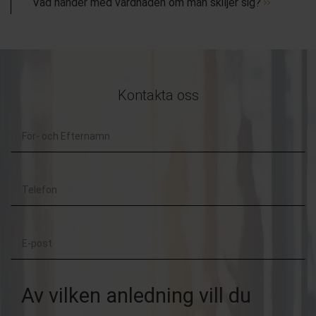
Vad händer med vårdnaden om man skiljer sig?
Kontakta oss
För-
och
Telefon
Efternamn
E-
post
Av vilken anledning vill du