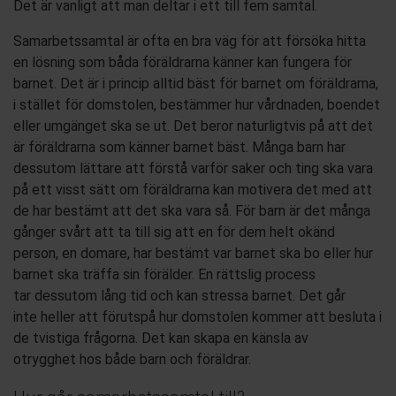
Det är vanligt att man deltar i ett till fem samtal.
Samarbe
tssamtal är
ofta
en bra väg för att försöka hitta
en lösning som båda föräldrarna känn
er
kan fungera för
barnet.
Det är i princip alltid bäst för barnet om föräldrarna
,
i stället för domstolen,
bestämmer hur vårdnaden, boendet
eller umgänget
ska se ut.
Det beror naturligtvis på att det
är föräldrarna som känner
barnet
bäst.
Många barn har
dessutom lättare att förstå varför saker och ting ska vara
på ett visst sätt om föräldrarna kan motivera det med att
de har bestämt att det ska vara så. För barn
är
det många
gånger svårt att ta till sig att en för dem helt okänd
person, en domare, har bestämt var barnet ska bo eller hur
barnet ska träffa sin förälder.
En rättslig process
tar
dessutom
lång
tid och
kan stressa
barn
et.
D
et
går
inte
heller
att förutspå hur
domstolen
kommer att be
sluta
i
de tvistiga frågorna. Det kan skapa en känsla av
otrygghet
hos både barn och föräldrar
.