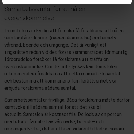
Samarbetssamtal för att nå en
överenskommelse
Domstol
en är skyldig att
försöka få
föräldrarna
att nå
en
samförståndslösning (överenskommelse)
om barnets
vårdnad, boende och umgänge. Det är vanligt att
tingsrätten redan vid det första sammanträdet för muntlig
förberedelse
försöker få föräldrarna att träffa en
överenskommelse. Om det inte lyckas kan domstolen
rekommendera föräldrarna att delta i samarbetssamtal
och
bestämma
att
kommunens familjerättsenhet ska
erbjuda föräldrarna
sådana samtal
.
Samarbetssamtal är frivilliga
. B
åda föräldrarna måste därför
samtycka till sådana samtal för att det ska bli
aktuellt.
Samtalen är kostnadsfria. De leds av en person
med stor erfarenhet av vårdnads-, boende- och
umgängestvister
; det är ofta en vidareutbildad socionom
.