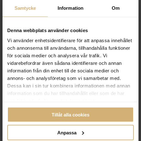
Samtycke
Information
Om
Denna webbplats använder cookies
Vi använder enhetsidentifierare för att anpassa innehållet
och annonserna till användarna, tillhandahålla funktioner
för sociala medier och analysera vår trafik. Vi
vidarebefordrar även sådana identifierare och annan
information från din enhet till de sociala medier och
annons- och analysföretag som vi samarbetar med.
Dessa kan i sin tur kombinera informationen med annan
information som du har tillhandahållit eller som de har
samlat in när du har använt deras tjänster.
Tillåt alla cookies
VÅRDNADSTVISTER
Anpassa
Vad är samarbetssamtal?