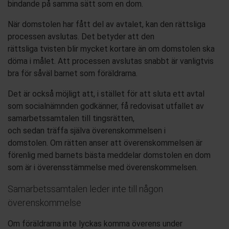
bindande på samma sätt som en dom.
När domstolen har fått del av avtalet, kan
den rättsliga
processen
avslutas. Det betyder
att den
rättsliga
tvisten
blir mycket kortare än om domstolen ska
döma i målet. Att processen avslutas snabbt ä
r vanligtvis
bra för såväl barnet som föräldrarna.
Det är också möjligt att
,
i stället
för att sluta ett avtal
som socialnämnden godkänner, få
redovisa
t
utfallet av
samarbetssamtalen till tingsrätten,
och
sedan
träffa
själva
överenskommelsen i
domstolen.
Om
rätt
en anser att överenskommelsen är
förenlig med barnets bästa
meddelar
domstolen
en dom
som är i överensstämmelse med överenskommelsen.
Samarbetssamtalen
leder inte till någon
överenskommelse
Om föräldrarna inte lyckas komma överens under