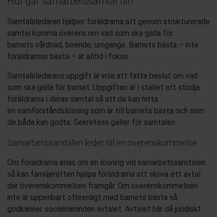
Hur går samarbetssamtal till?
S
amtalsledare
n
hjälp
er
föräldrarna att genom strukturerade
samtal komma överens
om
vad som ska gälla för
barnets
vårdnad, boende, umgänge
. Barnets bästa
– inte
föräldrarnas bästa – är alltid i fokus.
Samtalsledarens uppgift är
inte
att
fatta beslut
om vad
som ska gälla
för barnet
. Uppgiften är i stället att
stödja
föräldrarna i
deras s
amtal så att de kan hitta
en
samförstånds
lösning som är till barnets bästa och som
de båda kan godta. S
ekretess gäller för sa
mtalen.
Samarbetssamtalen leder till en ö
verenskommelse
Om föräldrarna
enas om en
lösning
vid
samarbetssamtalen
så kan
familjerätt
en
hjälpa föräldrarna att skriva ett avtal
där överenskommelsen framgår.
Om överenskommelsen
inte är uppenbart oförenligt med barnets bästa så
godkänner soc
ialnämnden
avtalet.
Avtalet blir då juridiskt