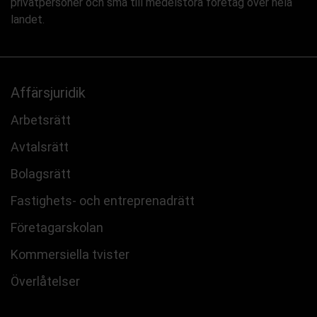
privatpersoner och små till medelstora företag över hela
landet.
Affärsjuridik
Arbetsrätt
Avtalsrätt
Bolagsrätt
Fastighets- och entreprenadrätt
Företagarskolan
Kommersiella tvister
Överlåtelser