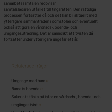
samarbetssamtalen redovisar
samtalsledaren
utfallet
till
tingsrätten
. Den rättsliga
processen fortsätter då och det kan bli aktuellt med
ytterligare sammanträden i domstolen och eventuellt
också att
göra
en v
årdnads-, boende- och
umgängesutredning. Det är sannolikt att
tvisten
då
fortsätter under
ytterligare ungefär
ett år.
Relaterade frågor
Umgänge med barn
Barnets boende
Saker att tänka på inför en vårdnads-, boende- och
umgängestvist