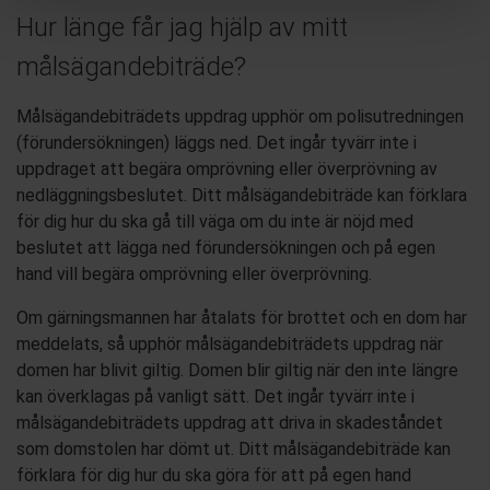
Hur länge får jag hjälp av mitt
målsägandebiträde?
Målsägandebiträdets uppdrag upphör om polisutredningen
(förundersökningen) läggs ned. Det ingår tyvärr inte i
uppdraget att begära omprövning eller överprövning av
nedläggningsbeslutet. Ditt målsägandebiträde kan förklara
för dig hur du ska gå till väga om du inte är nöjd med
beslutet att lägga ned förundersökningen och på egen
hand vill begära omprövning eller överprövning.
Om gärningsmannen har åtalats för brottet och en dom har
meddelats, så upphör målsägandebiträdets uppdrag när
domen har blivit giltig. Domen blir giltig när den inte längre
kan överklagas på vanligt sätt. Det ingår tyvärr inte i
målsägandebiträdets uppdrag att driva in skadeståndet
som domstolen har dömt ut. Ditt målsägandebiträde kan
förklara för dig hur du ska göra för att på egen hand