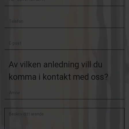
och
Telefon
Efternamn
E-
post
Av vilken anledning vill du
komma i kontakt med oss?
Beskriv
ditt