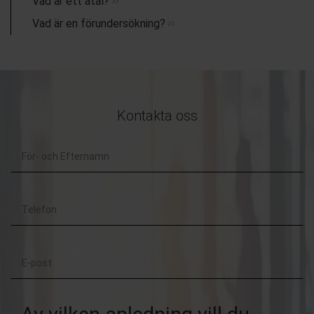
Vad är ett åtal?
Vad är en förundersökning?
Kontakta oss
För-
och
Telefon
Efternamn
E-
post