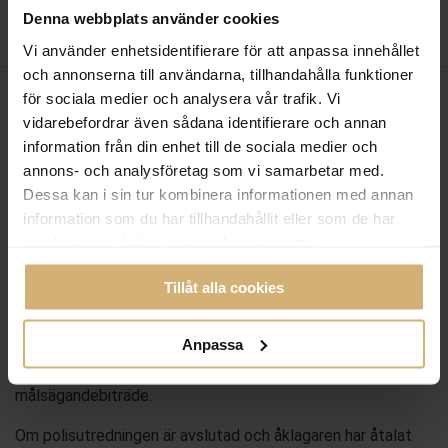
Denna webbplats använder cookies
Vi använder enhetsidentifierare för att anpassa innehållet
och annonserna till användarna, tillhandahålla funktioner
för sociala medier och analysera vår trafik. Vi
vidarebefordrar även sådana identifierare och annan
information från din enhet till de sociala medier och
annons- och analysföretag som vi samarbetar med.
MÅLSÄGANDEBITRÄDE
Dessa kan i sin tur kombinera informationen med annan
Hur gör jag för att få ett
information som du har tillhandahållit eller som de har
samlat in när du har använt deras tjänster.
målsägandebiträde?
Tillåt alla cookies
Om det pågår en polisutredning (förundersökning) så brukar
polisens utredare fråga dig om du vill få hjälp av ett
Anpassa
målsägandebiträde. Om du inte har fått frågan av polisen,
så vänder du dig till utredaren och begär att få ett
målsägandebiträde.
Om polisutredningen är avslutad och åklagaren har åtalat