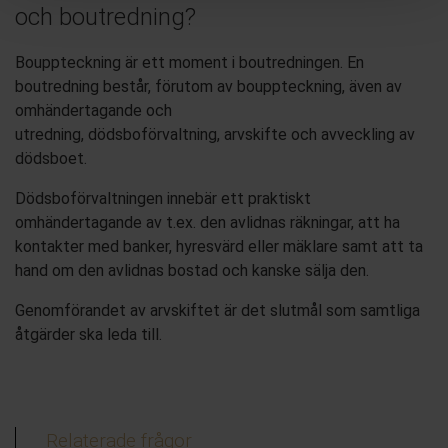
och boutredning?
Bouppteckning är
ett moment i
boutredningen. En
boutredning består
, förutom av
bouppteckning
,
även
av
omhändertagande och
utred
n
ing,
dödsbo
förvaltning,
arvskifte och avveckling
av
dödsboet
.
Dödsboförvaltningen innebär ett praktiskt
omhändertagande av t.ex. den avlidnas räkningar, att ha
kontakter med banker, hyresvärd
eller mäklare samt att ta
hand om den avlidnas bostad och kanske sälja den.
Genomförandet av a
rvskiftet
är det slutmål som
samtliga
åtgärder ska leda till.
Relaterade frågor