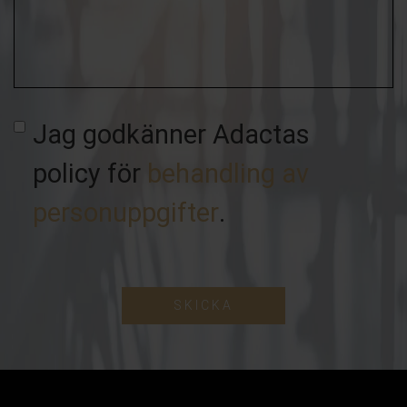
ditt
ärende
Jag godkänner Adactas
policy för
behandling av
personuppgifter
.
SKICKA