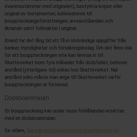
överensstämmer med originalet),
bestyrkta kopior eller
original av testamenten, kallelsebevis till
bouppteckningsförrättningen, arvsavståenden och
liknande
samt
fullmakter i original
.
Ibland tar det lång tid att få in
nödvändiga
uppgifter från
banker, myndigheter och försäkringsbolag
. Om
det finns risk
för att
bouppteckningen
inte kan lämnas in till
Skatteverket inom fyra månader från dödsfallet, behöver
anstånd (ytterligare tid) sökas hos Skatteverket. När
anstånd
söks måste man ange till Skatteverket varför
bouppteckningen är försenad.
Dödsboanmälan
En bouppteckning kan under vissa förhållanden ersättas
med en dödsboanmälan.
Se vidare,
När kan en bouppteckning ersättas med en