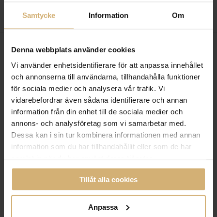
Samtycke
Information
Om
Denna webbplats använder cookies
Vi använder enhetsidentifierare för att anpassa innehållet
och annonserna till användarna, tillhandahålla funktioner
för sociala medier och analysera vår trafik. Vi
vidarebefordrar även sådana identifierare och annan
information från din enhet till de sociala medier och
annons- och analysföretag som vi samarbetar med.
Dessa kan i sin tur kombinera informationen med annan
information som du har tillhandahållit eller som de har
samlat in när du har använt deras tjänster.
Tillåt alla cookies
BOUPPTECKNING
Hur går en bouppteckning till?
Anpassa