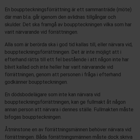
En bouppteckningsförrättning är ett sammanträde (möte)
där man bl.a. går igenom den avlidnas tillgångar och
skulder
.
Det ska framgå av bouppteckningen vilka som har
varit närvarande vid förrättningen.
Alla
som är
berörda ska
i god tid
kallas
till,
eller närvara vid,
bouppteckningsförrättningen.
Det är inte möjligt att i
efterhand rätta till ett fel bestående i att någon inte har
blivit kallad och inte heller har varit närvarande vid
förrättningen, genom att personen i fråga i efterhand
godkänner bouppteckningen.
En dödsbodelägare som inte kan närvara vid
bouppteckningsförrättningen, kan ge fullmakt åt någon
annan person att närvara i dennes ställe. Fullmakten måste
bifogas bouppteckningen.
Åtminstone en av förrättningsmännen
behöver
närvara
vid
förrättningen. Båda förrättningsmännen måste dock skriva