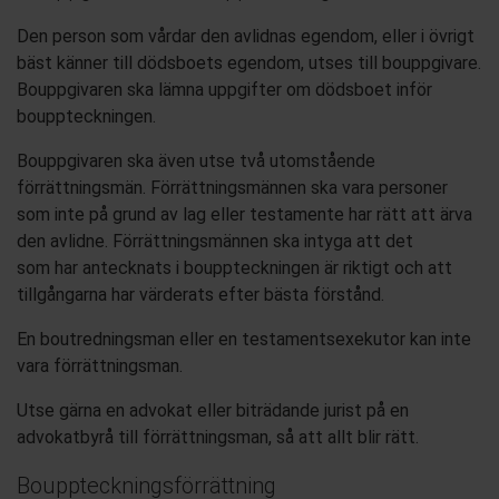
Den person som vårdar den avlidn
a
s egendom, eller i övrigt
bäst känner till
döds
boet
s egendom
, utses till bouppgivare.
Bouppgivaren ska lämna uppgifter om
döds
boet inför
bouppteckningen.
Bouppgivaren ska även utse
två utomstående
förrättningsmän. Förrättningsmännen ska vara personer
som inte på grund av lag eller testamente har rätt att ärva
den avlidne. Förrättningsmännen ska intyga att det
som
har
antecknats i boupp
teckningen är riktigt och att
tillgångarna har värderats efter bästa förstånd.
En boutredningsman eller en testamentsexekutor kan inte
vara förrättningsman.
Utse gärna
en advokat eller biträdande jurist på en
advokatbyrå
till
förrättningsman, så att
allt blir rätt.
Bouppteckningsförrättning