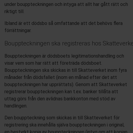
under bouppteckningen och intyga att allt ha
r
gått rätt och
riktigt till.
Ibland är ett dödsbo så omfattande att det behövs flera
förrättningar.
Bouppteckningen ska registreras hos Skatteverke
Bouppteckningen
är dödsboets legitimationshandling och
visar vem som har rätt att företräda dödsboet.
Bouppteckningen s
ka
skickas in till Skatteverket inom fyra
månader från dödsfallet (inom
en månad efter det att
bouppteckningen har upprättats). Genom
att Skatteverket
registrerar bouppteckningen
kan t.ex. banker tillåta att
uttag görs från
den
avlidnas
bank
konton med stöd av
handlingen.
Den bouppteckning som skickas
in
till Skatteverket för
registrering
ska innehålla
själva bouppteckningen i original,
en bestyrkt
kopia av bouppteckningen (intyg om att kopian