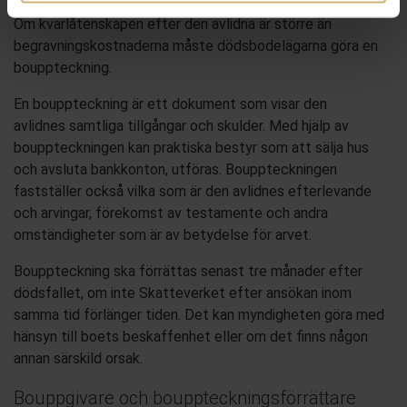
Om kvarlåtenskapen efter
den
avlid
n
a
är större än
begravningskostnaderna måste
dödsbodelägarna göra
en
bouppteckning.
En bouppteckning är ett dokument som visar den
avlidnes
samtliga
tillgångar och skulder
. Med hjälp av
bouppteckningen kan
praktiska bestyr som att sälja hus
och avsluta bankkonton
,
utföras.
Bouppteckningen
fastställ
er också
vilka som är den avlidnes efterlevande
och arvingar, förekomst av testamente och andra
omständigheter som är av betydelse för arvet.
Bouppteckning
ska förrättas senast tre månader efter
dödsfallet,
om inte Skatteverket efter ansökan inom
samma tid förlänger tiden. Det kan myndigheten göra med
hänsyn till boets beskaffenhet eller om det finns någon
annan särskild orsak.
Bouppgivare och bouppteckningsförrättare