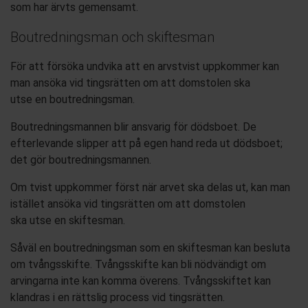
som
har
ärv
t
s gemensamt.
Boutredningsman och skiftesman
För att försöka undvika att en arvstvist
uppkommer kan
man ansöka
vid tingsrätten
om
att
domstolen ska
utse
en
boutredningsman
.
Boutredningsmannen blir ansvarig
för dödsboet
. De
efterlevande slipper att på egen hand reda ut dödsboet;
det gör boutredningsmannen.
Om tvist
uppkommer
först när arvet
ska delas ut
,
kan man
istället ansöka
vid tingsrätten
om
att
domstolen
ska
utse
en skiftesman.
Såväl en boutredningsman som en skiftesman kan besluta
om
tvångsskifte
.
Tvångsskifte
kan bli nödvändigt om
arvingarna inte kan komma överens.
Tvångsskiftet
kan
klandras i en rättslig process vid tingsrätten
.