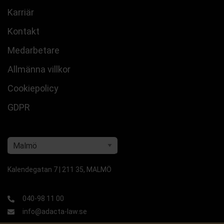
Karriär
Kontakt
Medarbetare
Allmänna villkor
Cookiepolicy
GDPR
Kalendegatan 7 | 211 35, MALMÖ
040-98 11 00
info@adacta-law.se