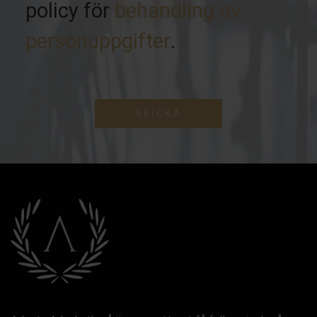
policy för
behandling av
personuppgifter
.
SKICKA