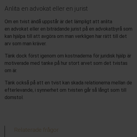
Anlita en advokat eller en jurist
Om en tvist ändå uppstår
är det lämpligt att
anlita
en
advokat eller en biträdande jurist på en advokatbyrå
som
kan hjälpa till att avgöra
om man verkligen har rätt till det
arv
som
man
kräver.
T
änk
dock
först
igenom om kostnaderna för juridisk hjälp är
motiverade med tanke på hur stort
arvet som det
tvistas
om är.
Tänk också på att en tvist kan skada relationerna mellan de
efterlevande
, i synnerhet om tvisten g
år så långt som till
domstol.
Relaterade frågor