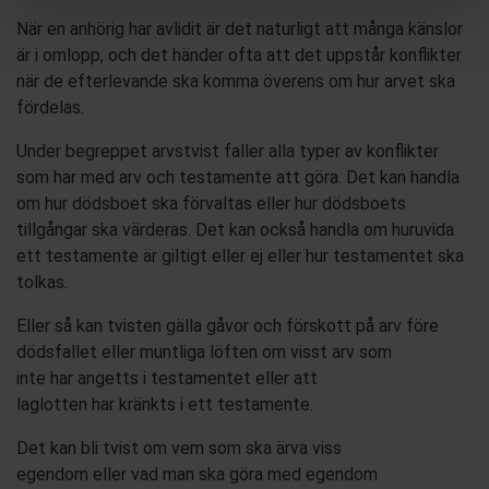
När en anhörig
har
avlidit är det naturligt att många känslor
är i omlopp, och det händer ofta att det uppstår konflikter
när
de efterlevande
ska komma överens om hur arvet ska
fördelas.
Under begreppet arvstvist faller alla typer av konflikter
som har med arv och testamente att göra. Det kan handla
om hur dödsboet ska
förvaltas
eller
hur
dödsboets
tillgångar
ska värderas
. Det kan också handla om huruvida
e
tt testamente är giltigt eller ej eller hur
testamentet ska
tolka
s.
Eller så kan tvisten gälla
gåvor och förskott på arv före
dödsfallet eller
muntliga löften om visst arv som
inte
har
angetts
i testamentet
eller att
laglotten
har
kränkts i ett testamente.
Det kan bli tvist
om vem som ska ärva viss
egendom
eller
vad man ska göra med egendom