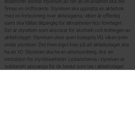
ledamöter. Består styrelsen av fler än en ledamot ska det
finnas en ordförande. Styrelsen ska upprätta en aktiebok
med en förteckning över aktieägarna, vilken är offentlig
samt ska hållas tillgänglig för allmänheten hos företaget.
Det är styrelsen som ansvarar för skötseln och ledningen av
aktiebolaget. Styrelsen utser även bolagets VD, vilken lyder
under styrelsen. Det finns inget krav på att aktiebolaget ska
ha en VD. Styrelsen ska ha en arbetsordning, dvs. en
instruktion för styrelsearbetet. Ledamöterna i styrelsen är
solidariskt ansvariga för de beslut som tas i aktiebolaget.
För det fall en ledamot inte instämmer med övriga i
styrelsen i en särskild fråga är det viktigt att få den
avvikande åsikten noterad i det protokoll som ska föras vid
varje styrelsemöte.
Bolagsstämma/Årsstämma
Det högsta beslutande organet i ett aktiebolag är
bolagsstämman. Bolagsstämman utgörs av bolagets
samtliga aktieägare som samlas till ett möte för att besluta