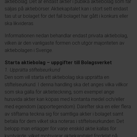
aktiebolag. Det är endast aktier i publika aktiebolag som får
säljas på aktiebörser. Aktiekapitalet kan i stort sett endast
tas ut ur bolaget för det fall bolaget har gått i konkurs eller
ska likvideras.
Informationen nedan behandlar endast privata aktiebolag,
vilken är den vanligaste formen och utgör majoriteten av
aktiebolagen i Sverige.
Starta aktiebolag – uppgifter till Bolagsverket
1. Upprätta stiftelseurkund
Den som vill starta ett aktiebolag ska upprätta en
stiftelseurkund. I denna handling ska det anges vilka villkor
som ska gälla för aktieteckning, som exempel ange
huruvida aktier kan köpas med kontanta medel och/eller
med egendom (apportegendom). Därefter ska en eller flera
av stiftarna teckna sig för samtliga aktier i bolaget samt
betala för dem vilket ska noteras i stiftelseurkunden. Det
belopp man erlägger för varje enskild aktie kallas för
kvotvärde, vilket motsvarar aktiekapitalet fördelat på