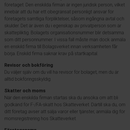
företaget. Den enskilda firman är ingen juridisk person, vilket
innebär att du har ett obegränsat personligt ansvar för
företagets samtliga förpliktelser, såsom ingångna avtal och
skulder. Det är även du i egenskap av privatperson som är
skattepliktig. Bolagets organisationsnummer blir detsamma
som ditt personnummer. I vissa fall måste man dock anmäla
en enskild firma till Bolagsverket innan verksamheten får
börja. Enskild firma saknar krav på startkapital.
Revisor och bokföring
Du väljer själv om du vill ha revisor för bolaget, men du är
alltid bokföringsskyldig.
Skatter och moms
När den enskilda firman startas ska du ansöka om att bli
godkänd för F-/FA-skatt hos Skatteverket. Därtill ska du, om
ditt företag avser att sälja varor eller tjänster, anmäla dig för
momsregistrering hos Skatteverket.