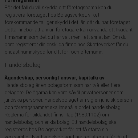
Företagsnamn
För det fall du vill skydda ditt företagsnamn kan du
registrera företaget hos Bolagsverket, vilket i
förekommande fall ger skydd i det län där du har företaget.
Detta innebär att annan företagare kan använda ett likadant
firmanamn som det du har valt men i ett annat län. Om du
bara registrerar din enskilda firma hos Skatteverket får du
endast namnskydd för ditt för- och efternamn.
Handelsbolag
Ägandeskap, personligt ansvar, kapitalkrav
Handelsbolag är en bolagsform som har två eller flera
delägare. Delägarna kan vara såväl privatpersoner som
juridiska personer. Handelsbolaget är i sig en juridisk person
och företagsnamnet ska innehålla ordet handelsbolag.
Reglerna för bildandet finns i lag (1980:1102) om
handelsbolag och enkla bolag. Ett handelsbolag ska
registreras hos Bolagsverket för att få starta sin
verksamhet. När handelsbolaget har registrerats får du ett