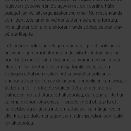
registreringsbevis från Bolagsverket, och därtill erhåller
bolaget jämväl sitt organisationsnummer. Numret används
som identitetsnummer vid kontakter med andra företag,
myndigheter och andra aktörer. Handelsbolag saknar krav
på startkapital.
I ett handelsbolag är delägarna personligt och solidariskt
ansvariga gentemot utomstående, vilket inte kan avtalas
bort. Detta medför att delägarna ansvarar med sin privata
ekonomi för företagets samtliga förpliktelser, såsom
ingångna avtal och skulder. Att ansvaret är solidariskt
innebär att var och en av delägarna personligen kan tvingas
att betala för företagets skulder. Detta är den största
skillnaden mot att starta ett aktiebolag, där ägarna inte har
samma ekonomiska ansvar. Fördelen med att starta ett
handelsbolag är att du inte omfattas av lika många regler
eller krav på dokumentation samt administration som gäller
för aktiebolag.