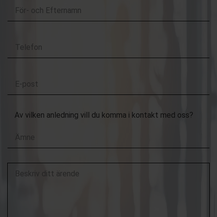
För-
och
Efternamn
Telefon
E-
post
Av vilken anledning vill du komma i kontakt med oss?
Beskriv
ditt
ärende