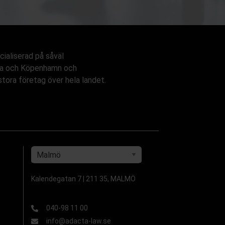
cialiserad på såväl
krona och Köpenhamn och
lstora företag över hela landet.
Kalendegatan 7 | 211 35, MALMÖ
040-98 11 00
info@adacta-law.se