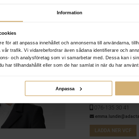
Information
PRIVATJURIDIK
AFFÄRSJURIDIK
VANLIGA FRÅGOR
MEDARBETAR
cookies
e för att anpassa innehållet och annonserna till användarna, tillh
vår trafik. Vi vidarebefordrar även sådana identifierare och anna
nnons- och analysföretag som vi samarbetar med. Dessa kan i sin
har tillhandahållit eller som de har samlat in när du har använt 
Emma Lun
Advokat
Anpassa
040-98 11 00
076-135 30 41
emma.lundin@adacta
LADDA NER VCF