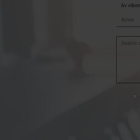
Av vilke
Beskriv
ditt
ärende