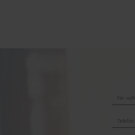
För-
och
Efternamn
Telefon