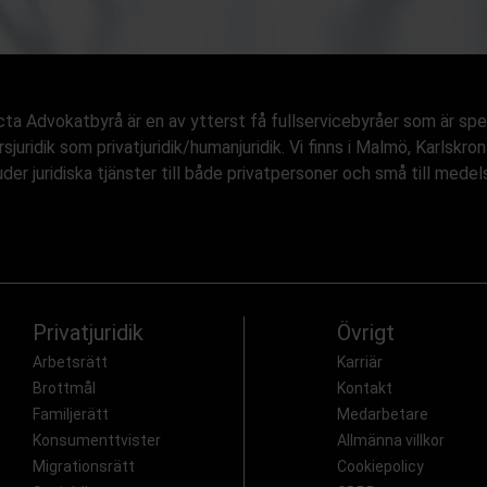
ta Advokatbyrå är en av ytterst få fullservicebyråer som är spe
rsjuridik som privatjuridik/humanjuridik. Vi finns i Malmö, Karls
uder juridiska tjänster till både privatpersoner och små till mede
Privatjuridik
Övrigt
Arbetsrätt
Karriär
Brottmål
Kontakt
Familjerätt
Medarbetare
Konsumenttvister
Allmänna villkor
Migrationsrätt
Cookiepolicy