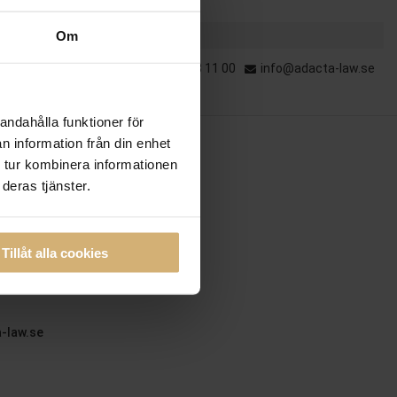
Sök
Om
E
040 - 98 11 00
info@adacta-law.se
andahålla funktioner för
n information från din enhet
 tur kombinera informationen
deras tjänster.
din
Tillåt alla cookies
-law.se